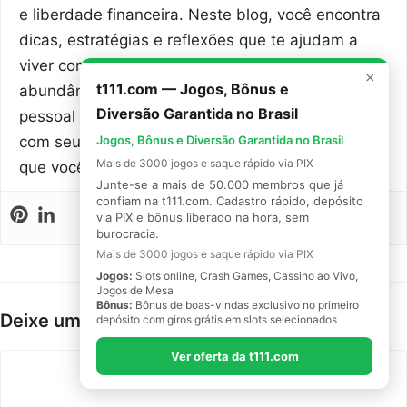
e liberdade financeira. Neste blog, você encontra
dicas, estratégias e reflexões que te ajudam a
viver com mais propósito, menos estresse e mais
×
t111.com — Jogos, Bônus e
abundância. Junte-se a essa jornada de evolução
Diversão Garantida no Brasil
pessoal e descubra como alinhar seus hábitos
com seus objetivos para alcançar o estilo de vida
Jogos, Bônus e Diversão Garantida no Brasil
Mais de 3000 jogos e saque rápido via PIX
que você merece.
Junte-se a mais de 50.000 membros que já
confiam na t111.com. Cadastro rápido, depósito
via PIX e bônus liberado na hora, sem
burocracia.
Mais de 3000 jogos e saque rápido via PIX
Jogos:
Slots online, Crash Games, Cassino ao Vivo,
Jogos de Mesa
Bônus:
Bônus de boas-vindas exclusivo no primeiro
Deixe um comentário
depósito com giros grátis em slots selecionados
Ver oferta da t111.com
Comentário