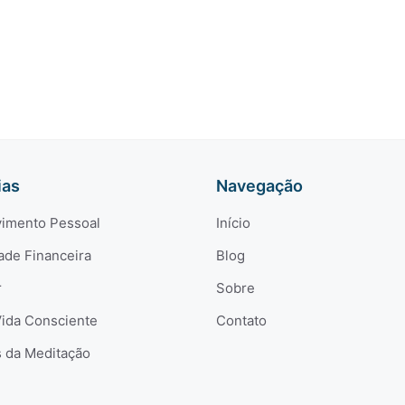
-
ias
Navegação
imento Pessoal
Início
ade Financeira
Blog
r
Sobre
Vida Consciente
Contato
s da Meditação